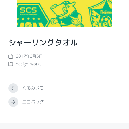
シャーリングタオル
2017年3月5日
P
design
,
works
o
P
s
o
t
s
d
t
a
くるみメモ
e
P
t
d
r
e
i
e
エコバッグ
N
n
v
e
i
x