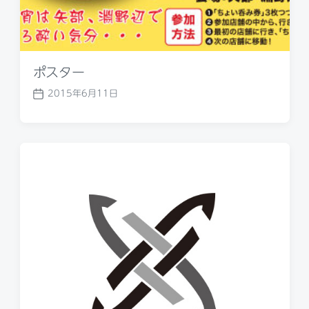
ポスター
2015年6月11日
P
o
s
t
d
a
t
e