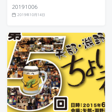
20191006
2019年10月14日
P
o
s
t
d
a
t
e