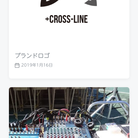
ブランドロゴ
2019年1月16日
P
o
s
t
d