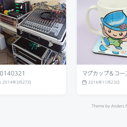
p
o
s
t
:
20140321
マグカップ＆
2014年3月27日
2016年11月2
P
P
o
o
s
s
t
t
Theme by
A
d
d