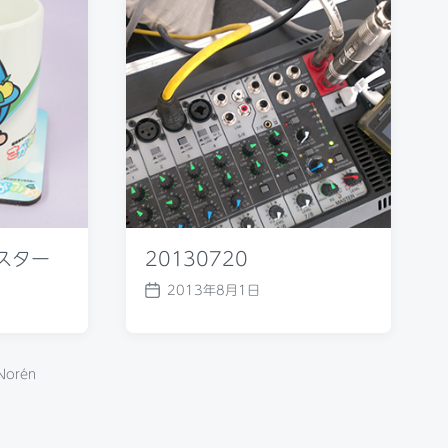
:
コースター
20130720
3日
2013年8月1日
P
o
s
t
nders Norén
d