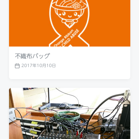
不織布バッグ
2017年10月10日
P
o
s
t
d