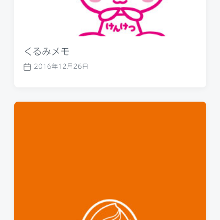
くるみメモ
2016年12月26日
P
o
s
t
d
a
t
e