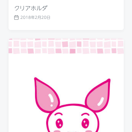
クリアホルダ
2018年2月20日
P
o
s
t
d
a
t
e