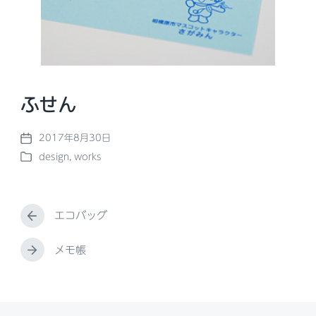
ふせん
2017年8月30日
P
design
,
works
o
P
s
o
t
s
d
t
a
エコバッグ
e
P
t
d
r
e
i
e
メモ帳
N
n
v
e
i
x