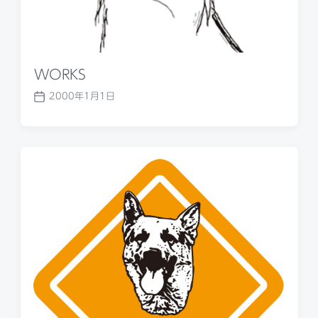
WORKS
2000年1月1日
P
o
s
t
d
a
t
e