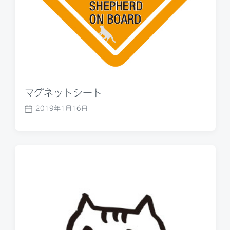
マグネットシート
2019年1月16日
P
o
s
t
d