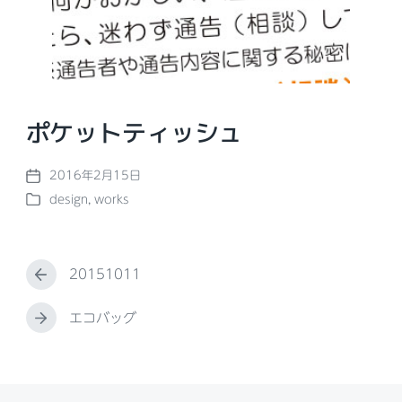
ポケットティッシュ
2016年2月15日
P
design
,
works
o
P
s
o
t
s
d
t
a
20151011
e
P
t
d
r
e
i
e
エコバッグ
N
n
v
e
i
x