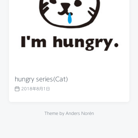
a
t
e
hungry series(Cat)
2018年8月1日