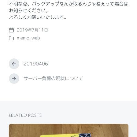
必要に応じてバックアップからデータを復元いたします。
不明な点、バックアップなんか取るんじゃねぇって場合は
お知らせください。
よろしくお願いいたします。
2019年7月11日
P
memo
,
web
o
P
s
o
t
s
d
t
a
20190406
e
P
t
d
r
e
i
e
サーバー負荷の現状について
N
n
v
e
i
x
o
t
u
p
s
o
p
RELATED POSTS
s