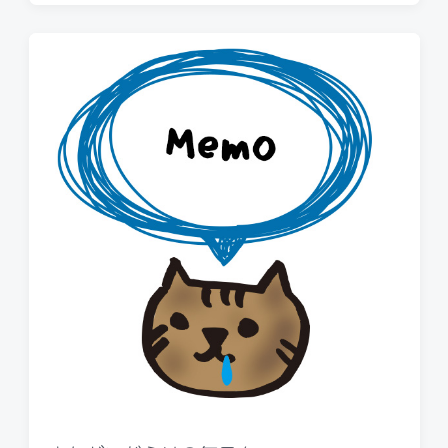
Armor X7 Pro
2020年10月29日
P
o
s
t
d
a
t
e