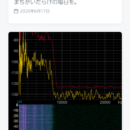
まちがいだらけの毎日を。
2020年6月17日
P
o
s
t
d
a
t
e