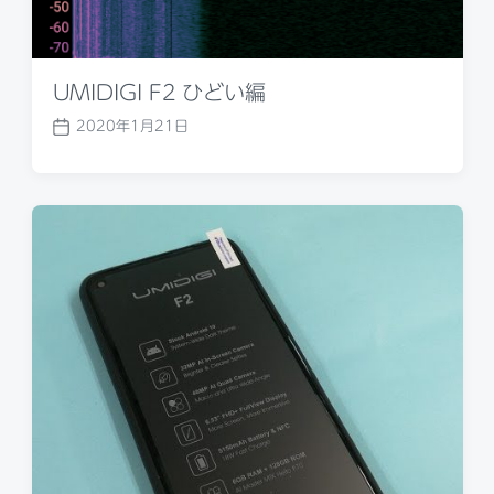
UMIDIGI F2 ひどい編
2020年1月21日
P
o
s
t
d
a
t
e