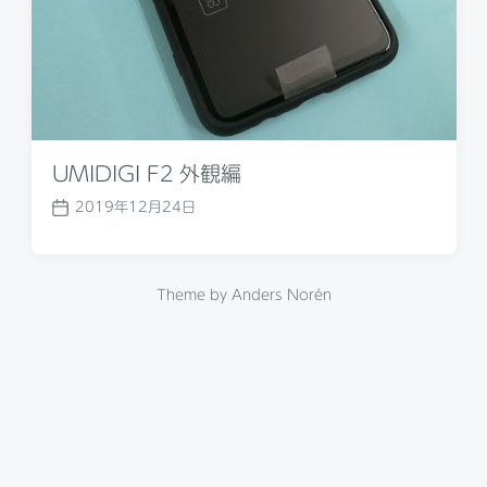
UMIDIGI F2 外観編
2019年12月24日
P
o
s
t