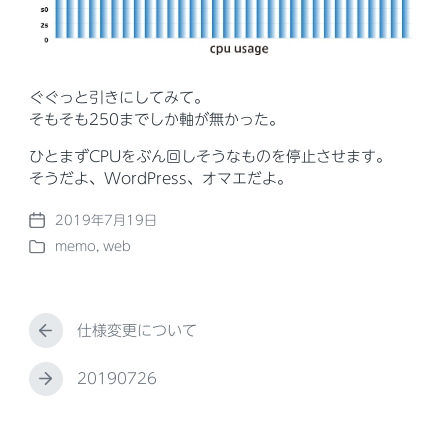
ぐぐっと引きにしてみて。
そもそも250までしか軸が無かった。
ひとまずCPUをぶん回しそうなものを停止させます。
そうだよ、WordPress、オマエだよ。
2019年7月19日
P
memo
,
web
o
P
s
o
t
s
d
t
a
仕様変更について
e
P
t
d
r