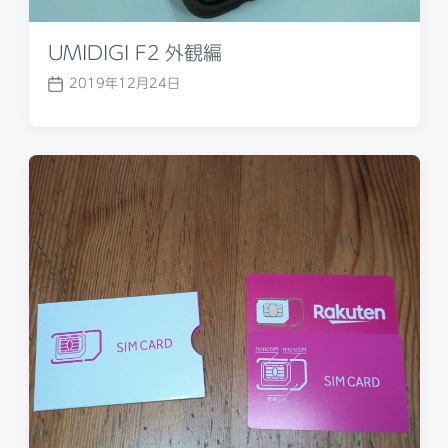
UMIDIGI F2 外観編
2019年12月24日
P
o
s
t
d
a
t
e