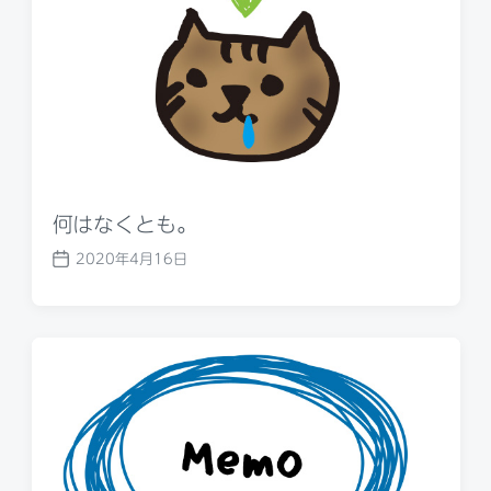
e
何はなくとも。
2020年4月16日
P
o