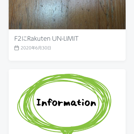
F2にRakuten UN-LIMIT
2020年6月30日
P
o
s
t
d
a
t